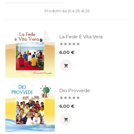
Prodotti da 16 a 26 di 26
La Fede È Vita Vera
Prezzo
6,00 €

Dio Provvede
Prezzo
6,00 €
