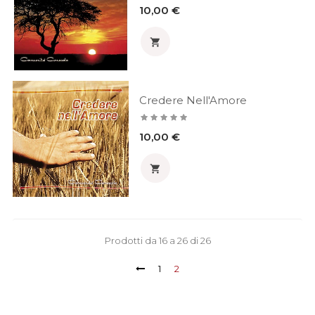
Prezzo
10,00 €

Credere Nell'Amore
Prezzo
10,00 €

Prodotti da 16 a 26 di 26
1
2