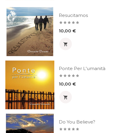
Resucitamos
Prezzo
10,00 €

Ponte Per L'umanità
Prezzo
10,00 €

Do You Believe?