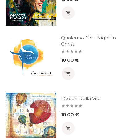

Qualcuno C'è - Night In
Christ
Prezzo
10,00 €

I Colori Della Vita
Prezzo
10,00 €
