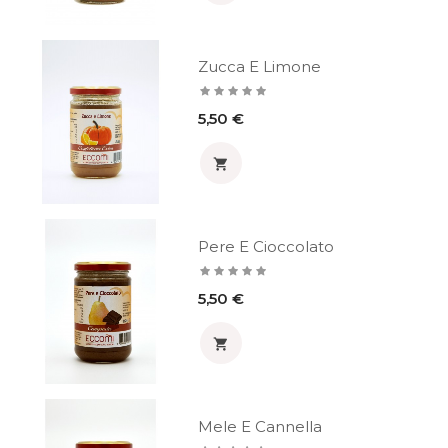
Zucca E Limone
Prezzo
5,50 €

Pere E Cioccolato
Prezzo
5,50 €

Mele E Cannella