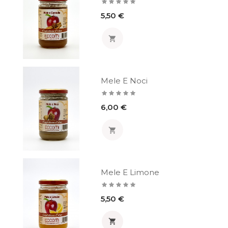
Prezzo
5,50 €

Mele E Noci
Prezzo
6,00 €

Mele E Limone
Prezzo
5,50 €
