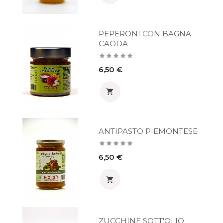
PEPERONI CON BAGNA
CAODA
Prezzo
6,50 €

ANTIPASTO PIEMONTESE
Prezzo
6,50 €

ZUCCHINE SOTT'OLIO