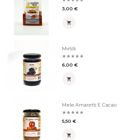
Prezzo
3,00 €

Mirtilli
Prezzo
6,00 €

Mele Amaretti E Cacao
Prezzo
5,50 €
