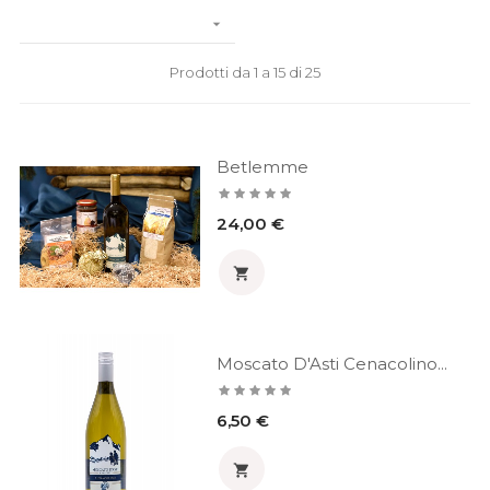

Prodotti da 1 a 15 di 25
Betlemme
Prezzo
24,00 €

Moscato D'Asti Cenacolino...
Prezzo
6,50 €
