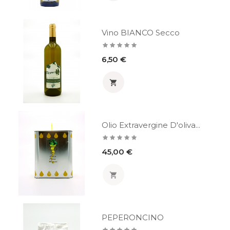
Vino BIANCO Secco
Prezzo
6,50 €

Olio Extravergine D'oliva...
Prezzo
45,00 €

PEPERONCINO