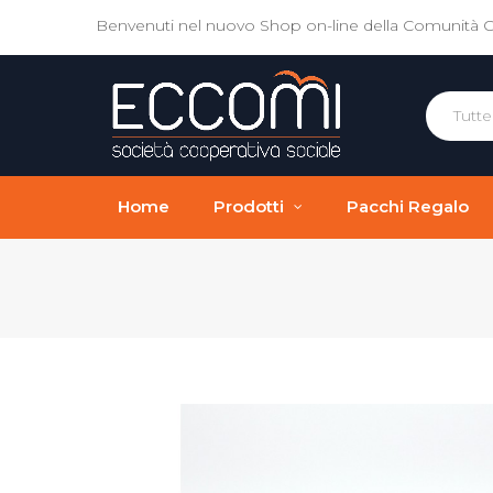
Benvenuti nel nuovo Shop on-line della Comunità 
Home
Prodotti
Pacchi Regalo