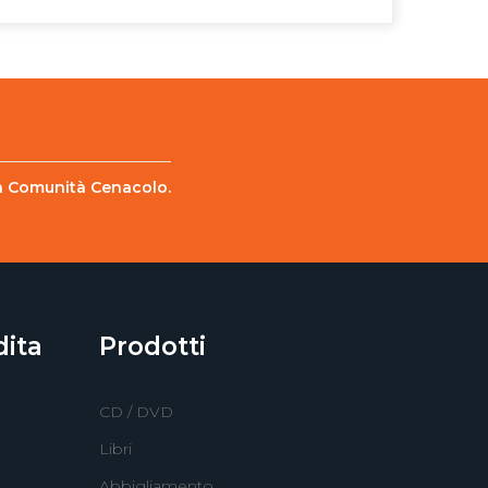
lla Comunità Cenacolo.
dita
Prodotti
CD / DVD
Libri
Abbigliamento