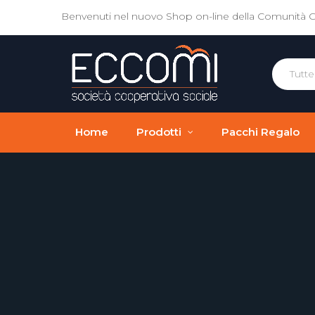
Benvenuti nel nuovo Shop on-line della Comunità 
Home
Prodotti
Pacchi Regalo