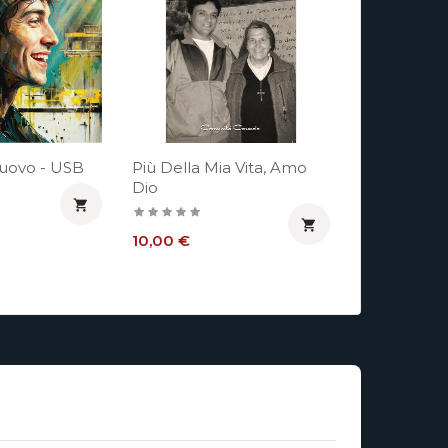
Nuovo - USB
Più Della Mia Vita, Amo
Dio


Prezzo
10,00 €