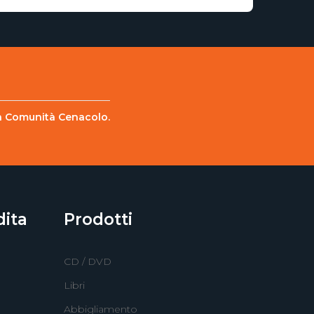
lla Comunità Cenacolo.
dita
Prodotti
CD / DVD
Libri
Abbigliamento