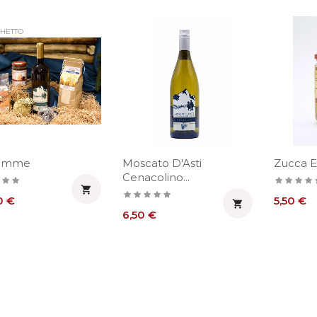
HETTO
lemme
Moscato D'Asti
Zucca E
Cenacolino...

o
Prezzo
0 €
5,50 €

Prezzo
6,50 €