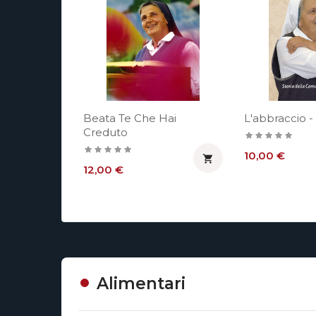
Beata Te Che Hai
L'abbraccio -
Creduto
Prezzo
10,00 €

Prezzo
12,00 €
Alimentari