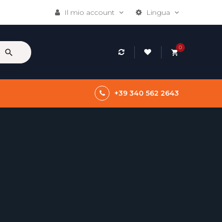
Il mio account
Lingua
0
search
shopping_cart
+39 340 562 2643