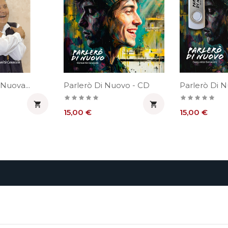
 Nuova...
Parlerò Di Nuovo - CD
Parlerò Di 


Prezzo
Prezzo
15,00 €
15,00 €