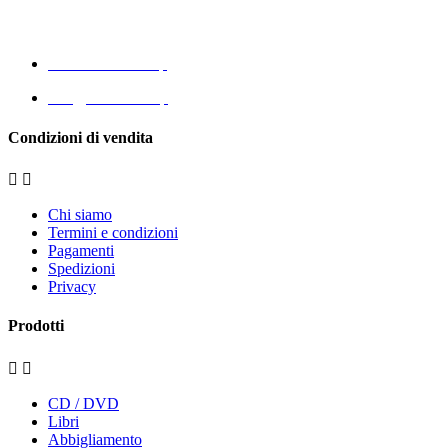
CF - P. Iva 03821470048
www.eccomi.coop
info@eccomi.coop
Condizioni di vendita


Chi siamo
Termini e condizioni
Pagamenti
Spedizioni
Privacy
Prodotti


CD / DVD
Libri
Abbigliamento