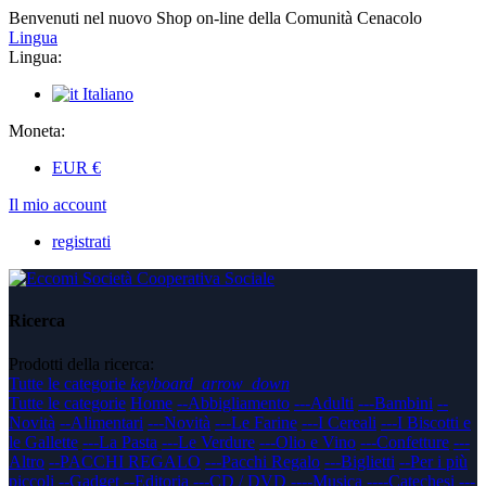
Benvenuti nel nuovo Shop on-line della Comunità Cenacolo
Lingua
Lingua:
Italiano
Moneta:
EUR
€
Il mio account
registrati
Ricerca
Prodotti della ricerca:
Tutte le categorie
keyboard_arrow_down
Tutte le categorie
Home
--Abbigliamento
---Adulti
---Bambini
--
Novità
--Alimentari
---Novità
---Le Farine
---I Cereali
---I Biscotti e
le Gallette
---La Pasta
---Le Verdure
---Olio e Vino
---Confetture
---
Altro
--PACCHI REGALO
---Pacchi Regalo
---Biglietti
--Per i più
piccoli
--Gadget
--Editoria
---CD / DVD
----Musica
----Catechesi
---