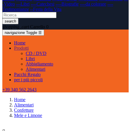
-Video
---Libri
----Catechesi
----Biografie
----da colorare
----
Testimonianze
--Festa della Vita
search
shopping_cart
Carrello
0
navigazione Toggle
☰
Home
Prodotti
CD / DVD
Libri
Abbigliamento
Alimentari
Pacchi Regalo
per i più piccoli
+39 340 562 2643
Home
Alimentari
Confetture
Mele e Limone