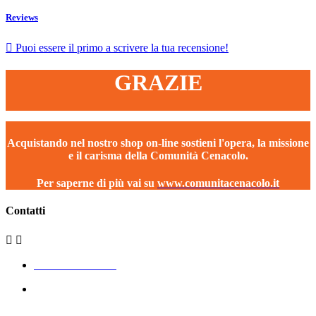
Reviews

Puoi essere il primo a scrivere la tua recensione!
GRAZIE
Acquistando nel nostro shop on-line sostieni l'opera, la missione
e il carisma della Comunità Cenacolo.
Per saperne di più vai su
www.comunitacenacolo.it
Contatti


+39 340 562 2643
Via Sant’Angelo 1
12030 Envie (CN)