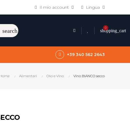
Il mio account
Lingua
0
search
shopping_cart
+39 340 562 2643
Home
Alimentari
Olio e Vino
Vino BIANCO secco
SECCO