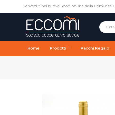
Benvenuti nel nuovo Shop on-line della Comunità 
Home
Prodotti
Pacchi Regalo