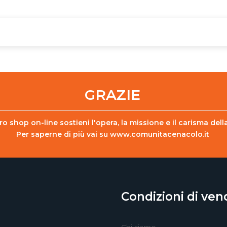
GRAZIE
o shop on-line sostieni l'opera, la missione e il carisma de
Per saperne di più vai su
www.comunitacenacolo.it
Condizioni di ven