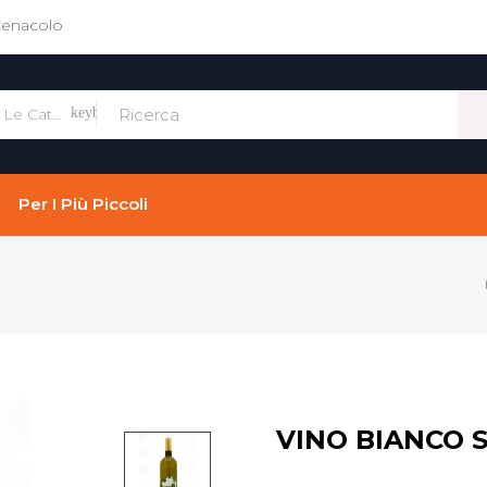
Cenacolo
Tutte Le Categorie
keyboard_arrow_down
Per I Più Piccoli
VINO BIANCO 