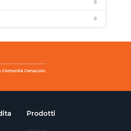
lla Comunità Cenacolo.
dita
Prodotti