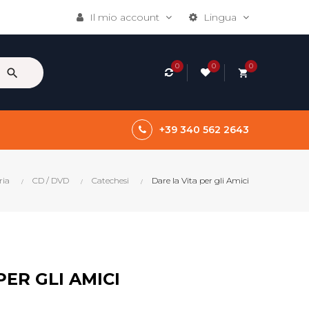
Il mio account
Lingua
0
0
0
search
shopping_cart
+39 340 562 2643
ria
CD / DVD
Catechesi
Dare la Vita per gli Amici
PER GLI AMICI