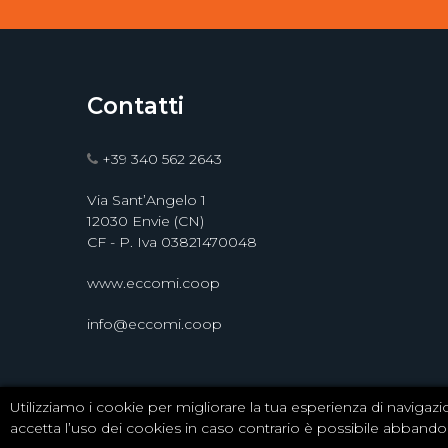
Contatti
+39 340 562 2643
Via Sant’Angelo 1
12030 Envie (CN)
CF - P. Iva 03821470048
www.eccomi.coop
info@eccomi.coop
Utilizziamo i cookie per migliorare la tua esperienza di navigazi
0
accetta l’uso dei cookies in caso contrario è possibile abbandona
2020 Copyright ©
Eccomi
- Società Cooperativa So
