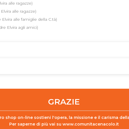
vira alle ragazze)
lvira alle ragazze)
vira alle famiglie della C.tà)
re Elvira agli amici)
GRAZIE
o shop on-line sostieni l'opera, la missione e il carisma de
Per saperne di più vai su
www.comunitacenacolo.it