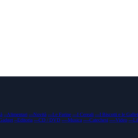
tà
--Alimentari
---Novità
---Le Farine
---I Cereali
---I Biscotti e le Gallet
Gadget
--Editoria
---CD / DVD
----Musica
----Catechesi
----Video
---Li