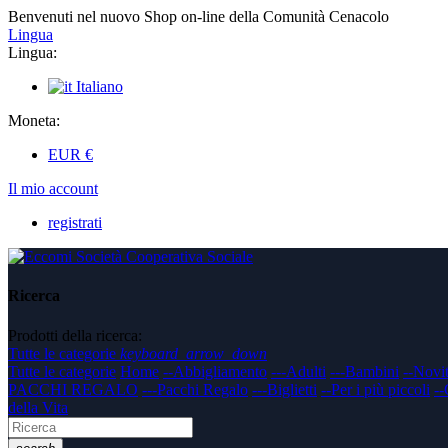
Benvenuti nel nuovo Shop on-line della Comunità Cenacolo
Lingua
Lingua:
Italiano
Moneta:
EUR
€
Il mio account
registrati
Ricerca
Prodotti della ricerca:
Tutte le categorie
keyboard_arrow_down
Tutte le categorie
Home
--Abbigliamento
---Adulti
---Bambini
--Novi
PACCHI REGALO
---Pacchi Regalo
---Biglietti
--Per i più piccoli
--
della Vita