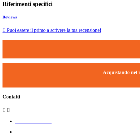
Riferimenti specifici
Reviews

Puoi essere il primo a scrivere la tua recensione!
Acquistando nel n
Contatti


+39 340 562 2643
Via Sant’Angelo 1