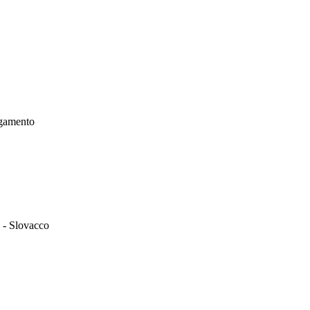
agamento
o - Slovacco