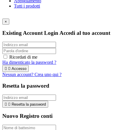
Abbigliamento
Tutti i prodotti
2020 Copyright ©
Eccomi
- Società Cooperativa Sociale
×
Existing Account Login
Accedi al tuo account
Ricordati di me
Ha dimenticato la password ?


Accesso
Nessun account? Crea uno qui ?
Resetta la password


Resetta la password
Nuovo Registro conti