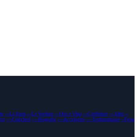
te
---La Pasta
---Le Verdure
---Olio e Vino
---Confetture
---Altro
--
bri
----Catechesi
----Biografie
----da colorare
----Testimonianze
--Festa