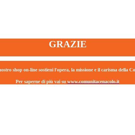
GRAZIE
ostro shop on-line sostieni l'opera, la missione e il carisma della 
Per saperne di più vai su
www.comunitacenacolo.it