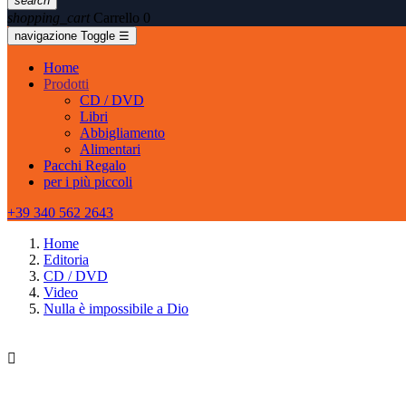
search
shopping_cart
Carrello
0
navigazione Toggle
☰
Home
Prodotti
CD / DVD
Libri
Abbigliamento
Alimentari
Pacchi Regalo
per i più piccoli
+39 340 562 2643
Home
Editoria
CD / DVD
Video
Nulla è impossibile a Dio
