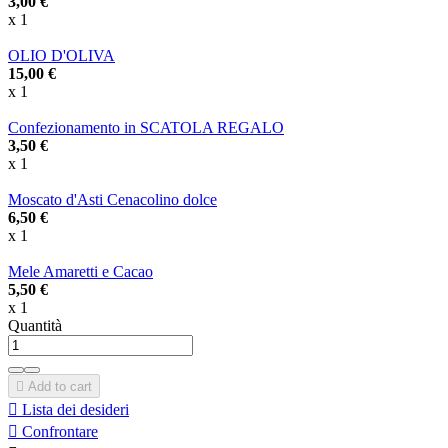
3,00 €
x 1
OLIO D'OLIVA
15,00 €
x 1
Confezionamento in SCATOLA REGALO
3,50 €
x 1
Moscato d'Asti Cenacolino dolce
6,50 €
x 1
Mele Amaretti e Cacao
5,50 €
x 1
Quantità

Add to cart

Lista dei desideri

Confrontare