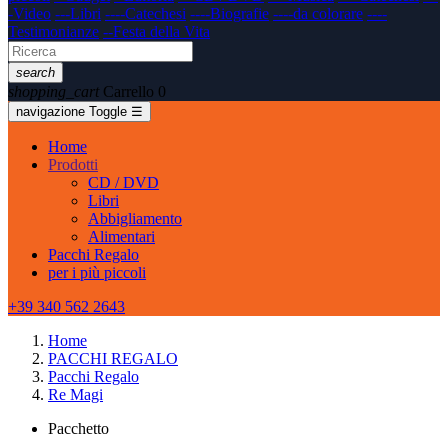
-Video
---Libri
----Catechesi
----Biografie
----da colorare
----
Testimonianze
--Festa della Vita
search
shopping_cart
Carrello
0
navigazione Toggle
☰
Home
Prodotti
CD / DVD
Libri
Abbigliamento
Alimentari
Pacchi Regalo
per i più piccoli
+39 340 562 2643
Home
PACCHI REGALO
Pacchi Regalo
Re Magi
Pacchetto