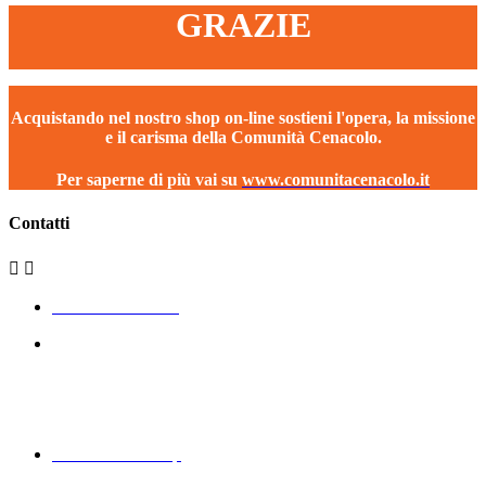
GRAZIE
Acquistando nel nostro shop on-line sostieni l'opera, la missione
e il carisma della Comunità Cenacolo.
Per saperne di più vai su
www.comunitacenacolo.it
Contatti


+39 340 562 2643
Via Sant’Angelo 1
12030 Envie (CN)
CF - P. Iva 03821470048
www.eccomi.coop