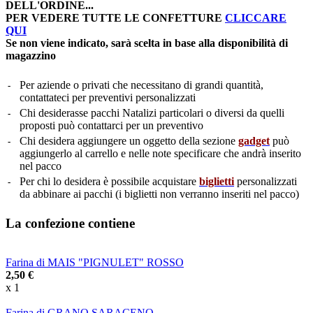
DELL'ORDINE...
PER VEDERE TUTTE LE CONFETTURE
CLICCARE
QUI
Se non viene indicato, sarà scelta in base alla disponibilità di
magazzino
Per aziende o privati che necessitano di grandi quantità,
-
contattateci per preventivi personalizzati
Chi desiderasse pacchi Natalizi particolari o diversi da quelli
-
proposti può contattarci per un preventivo
Chi desidera aggiungere un oggetto della sezione
gadget
può
-
aggiungerlo al carrello e nelle note specificare che andrà inserito
nel pacco
Per chi lo desidera è possibile acquistare
biglietti
personalizzati
-
da abbinare ai pacchi (i biglietti non verranno inseriti nel pacco)
La confezione contiene
Farina di MAIS "PIGNULET" ROSSO
2,50 €
x 1
Farina di GRANO SARACENO