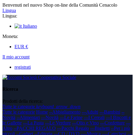
Benvenuti nel nuovo Shop on-line della Comunità Cenacolo
Lingua
Lingua:
Italiano
Moneta:
EUR
€
Il mio account
registrati
Ricerca
Prodotti della ricerca:
Tutte le categorie
keyboard_arrow_down
Tutte le categorie
Home
--Abbigliamento
---Adulti
---Bambini
--
Novità
--Alimentari
---Novità
---Le Farine
---I Cereali
---I Biscotti e
le Gallette
---La Pasta
---Le Verdure
---Olio e Vino
---Confetture
---
Altro
--PACCHI REGALO
---Pacchi Regalo
---Biglietti
--Per i più
piccoli
--Gadget
--Editoria
---CD / DVD
----Musica
----Catechesi
---