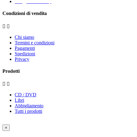
info@eccomi.coop
Condizioni di vendita


Chi siamo
Termini e condizioni
Pagamenti
Spedizioni
Privacy
Prodotti


CD / DVD
Libri
Abbigliamento
Tutti i prodotti
2020 Copyright ©
Eccomi
- Società Cooperativa Sociale
×