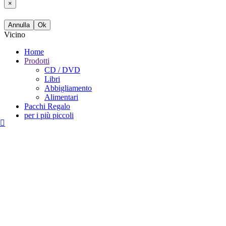
×
Annulla
Ok
Vicino
Home
Prodotti
CD / DVD
Libri
Abbigliamento
Alimentari
Pacchi Regalo
per i più piccoli
